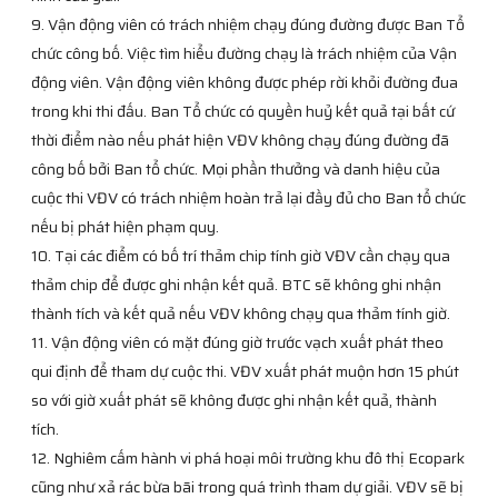
9. Vận động viên có trách nhiệm chạy đúng đường được Ban Tổ
chức công bố. Việc tìm hiểu đường chạy là trách nhiệm của Vận
động viên. Vận động viên không được phép rời khỏi đường đua
trong khi thi đấu. Ban Tổ chức có quyền huỷ kết quả tại bất cứ
thời điểm nào nếu phát hiện VĐV không chạy đúng đường đã
công bố bởi Ban tổ chức. Mọi phần thưởng và danh hiệu của
cuộc thi VĐV có trách nhiệm hoàn trả lại đầy đủ cho Ban tổ chức
nếu bị phát hiện phạm quy.
10. Tại các điểm có bố trí thảm chip tính giờ VĐV cần chạy qua
thảm chip để được ghi nhận kết quả. BTC sẽ không ghi nhận
thành tích và kết quả nếu VĐV không chạy qua thảm tính giờ.
11. Vận động viên có mặt đúng giờ trước vạch xuất phát theo
qui định để tham dự cuộc thi. VĐV xuất phát muộn hơn 15 phút
so với giờ xuất phát sẽ không được ghi nhận kết quả, thành
tích.
12. Nghiêm cấm hành vi phá hoại môi trường khu đô thị Ecopark
cũng như xả rác bừa bãi trong quá trình tham dự giải. VĐV sẽ bị