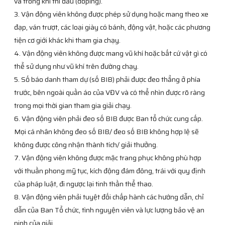
và trong khi thi đấu (doping).
3. Vận động viên không được phép sử dụng hoặc mang theo xe
đạp, ván trượt, các loại giày có bánh, động vật, hoặc các phương
tiện cơ giới khác khi tham gia chạy.
4. Vận động viên không được mang vũ khí hoặc bất cứ vật gì có
thể sử dụng như vũ khí trên đường chạy.
5. Số báo danh tham dự (số BIB) phải được đeo thẳng ở phía
trước, bên ngoài quần áo của VĐV và có thể nhìn được rõ ràng
trong mọi thời gian tham gia giải chạy.
6. Vận động viên phải đeo số BIB được Ban tổ chức cung cấp.
Mọi cá nhân không đeo số BIB/ đeo số BIB không hợp lệ sẽ
không được công nhận thành tích/ giải thưởng.
7. Vận động viên không được mặc trang phục không phù hợp
với thuần phong mỹ tục, kích động đám đông, trái với quy định
của pháp luật, đi ngược lại tinh thần thể thao.
8. Vận động viên phải tuyệt đối chấp hành các hướng dẫn, chỉ
dẫn của Ban Tổ chức, tình nguyện viên và lực lượng bảo vệ an
ninh của giải.