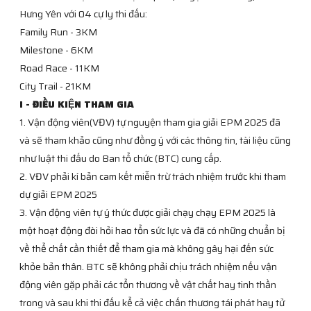
Hưng Yên với 04 cự ly thi đấu:
Family Run - 3KM
Milestone - 6KM
Road Race - 11KM
City Trail - 21KM
I - ĐIỀU KIỆN THAM GIA
1. Vận động viên(VĐV) tự nguyện tham gia giải EPM 2025 đã
và sẽ tham khảo cũng như đồng ý với các thông tin, tài liệu cũng
như luật thi đấu do Ban tổ chức (BTC) cung cấp.
2. VĐV phải kí bản cam kết miễn trừ trách nhiệm trước khi tham
dự giải EPM 2025
3. Vận động viên tự ý thức được giải chạy chạy EPM 2025 là
một hoạt động đòi hỏi hao tổn sức lực và đã có những chuẩn bị
về thể chất cần thiết để tham gia mà không gây hại đến sức
khỏe bản thân. BTC sẽ không phải chịu trách nhiệm nếu vận
động viên gặp phải các tổn thương về vật chất hay tinh thần
trong và sau khi thi đấu kể cả việc chấn thương tái phát hay tử