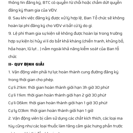
thông tin đăng ký, BTC có quyền từ chối hoặc chấm dứt quyền
đăng ký tham gia của VĐV.
8. Sau khi việc đăng ký được xử lý hợp lệ, Ban Tổ chức sẽ không
hoàn lại phí đăng ký cho VĐV vì bất cứ lý do gì.
9. Lệ phí tham gia sự kiện sẽ không được hoàn lại trong trường
hợp sự kiện bị hủy vì lí do bất khả kháng (chiến tranh, khủng bố,
hỏa hoạn, lũ lụt… ) nằm ngoài khả năng kiểm soát của Ban tổ
chức
II- QUY ĐỊNH GIẢI
1. Vận động viên phải tự lực hoàn thành cung đường đăng ký
trong thời gian cho phép.
Cự li 21km: thời gian hoàn thành giới hạn 3h giờ 30 phút
Cự li 11km: thời gian hoàn thành giới hạn 2 giờ 30 phút
Cự li 06km: thời gian hoàn thành giới hạn 1 giờ 30 phút
Cự ly 03km: thời gian hoàn thành giới hạn 1 giờ
2. Vận động viên bị cấm sử dụng các chất kích thích, các loại ma
túy cũng như các loại thuốc làm tăng cảm giác hưng phấn trước