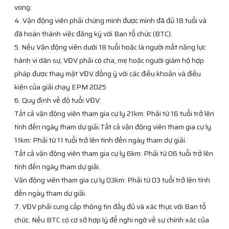
vong.
4. Vận động viên phải chứng minh được mình đã đủ 18 tuổi và
đã hoàn thành việc đăng ký với Ban tổ chức (BTC).
5. Nếu Vận động viên dưới 18 tuổi hoặc là người mất năng lực
hành vi dân sự, VĐV phải có cha, mẹ hoặc người giám hộ hợp
pháp được thay mặt VĐV đồng ý với các điều khoản và điều
kiện của giải chạy EPM 2025
6. Quy định về độ tuổi VĐV:
Tất cả vận động viên tham gia cự ly 21km: Phải từ 16 tuổi trở lên
tính đến ngày tham dự giải.Tất cả vận động viên tham gia cự ly
11km: Phải từ 11 tuổi trở lên tính đến ngày tham dự giải.
Tất cả vận động viên tham gia cự ly 6km: Phải từ 06 tuổi trở lên
tính đến ngày tham dự giải.
Vận động viên tham gia cự ly 03km: Phải từ 03 tuổi trở lên tính
đến ngày tham dự giải.
7. VĐV phải cung cấp thông tin đầy đủ và xác thực với Ban tổ
chức. Nếu BTC có cơ sở hợp lý để nghi ngờ về sự chính xác của