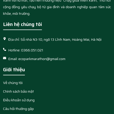
xanh và hồ mát, tạo nên thương hiệu “Chạy giữa miền xanh,” thu hút
cộng đồng yêu chạy bộ từ gia đình và doanh nghiệp quan tâm sức
khỏe, môi trường.
Liên hệ chúng tôi
Địa chỉ: Số nhà N3-10, ngõ 13 Lĩnh Nam, Hoàng Mai, Hà Nội
Hotline: 0366.051.021
Email: ecoparkmarathon@gmail.com
Giới thiệu
Về chúng tôi
Chính sách bảo mật
Điều khoản sử dụng
Câu hỏi thường gặp