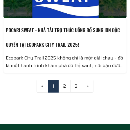
POCARI SWEAT - NHÀ TÀI TRỢ THỨC UỐNG BỔ SUNG ION ĐỘC
QUYỀN TẠI ECOPARK CITY TRAIL 2025!
Ecopark City Trail 2025 không chỉ là một giải chạy – đó
là một hành trình khám phá đô thị xanh, nơi bạn được
tận hưởng từng nhịp thở, từng bước chạy hòa cùng
thiên nhiên. Để có một trải nghiệm bền bỉ và mạnh mẽ
«
1
2
3
»
hơn, Pocari Sweat sẽ đồng hành cùng bạn, giúp bạn
với TỐT HƠN VỚI THỨC UỐNG BỔ SUNG ION!