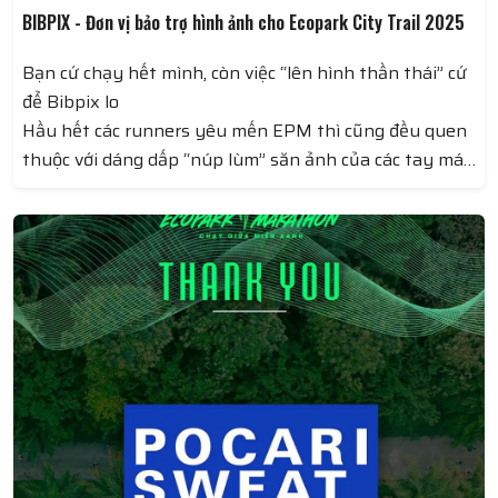
BIBPIX - Đơn vị bảo trợ hình ảnh cho Ecopark City Trail 2025
Bạn cứ chạy hết mình, còn việc “lên hình thần thái” cứ
để Bibpix lo
Hầu hết các runners yêu mến EPM thì cũng đều quen
thuộc với dáng dấp “núp lùm” săn ảnh của các tay máy
BIBPIX – những người kể chuyện bằng ánh sáng và bố
cục chỉn chu, lưu giữ những khoảnh khắc đẹp nhất
trên đường chạy.