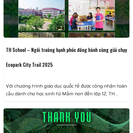
TH School – Ngôi trường hạnh phúc đồng hành cùng giải chạy
Ecopark City Trail 2025
Với chương trình giáo dục quốc tế được công nhận toàn
cầu dành cho học sinh từ Mầm non đến lớp 12, TH
School được đánh giá là nơi nâng bước thế hệ trẻ trở
thành những nhà lãnh đạo tương lai. Học sinh đươck
tạo điều kiện để phát triển toàn diện Đức – Trí – Thể -
Mỹ. Môi trường học tập tại đây khuyến khích sự sáng
tạo, tư duy độc lập và tinh thần trách nhiệm xã hội.