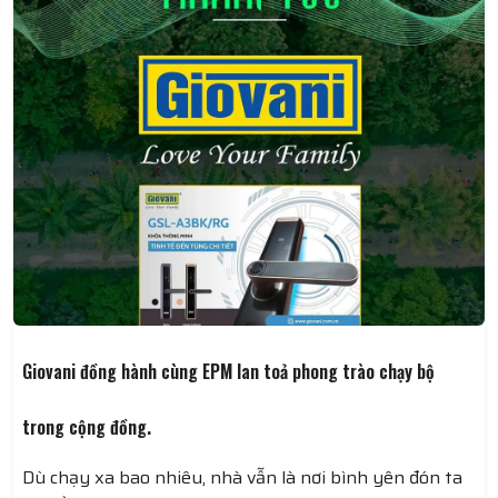
- Nó yêu cầu mình ngưng làm những điều khiến mình
vui nhất mình phải ngưng
- Nó ra lệnh phải “cắt” một phần cơ thể mình cũng
phải chấp nhận
Giovani đồng hành cùng EPM lan toả phong trào chạy bộ
trong cộng đồng.
Dù chạy xa bao nhiêu, nhà vẫn là nơi bình yên đón ta