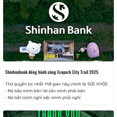
Học sinh được tham gia vào các hoạt động ngoại khóa
phong phú, từ câu lạc bộ nhạc cụ đến các hoạt động
thể thao như bóng đá, bóng rổ, giúp các em khám phá
và phát triển đam mê của mình.
Shinhanbank đồng hành cùng Ecopark City Trail 2025
Thứ quyền lực nhất thế gian này chính là: SỨC KHỎE
- Nó bảo mình bán tài sản mình phải bán
- Nó bắt mình nghỉ việc mình phải nghỉ
- Nó cấm mình ăn những thứ mình thích mình không
được ăn