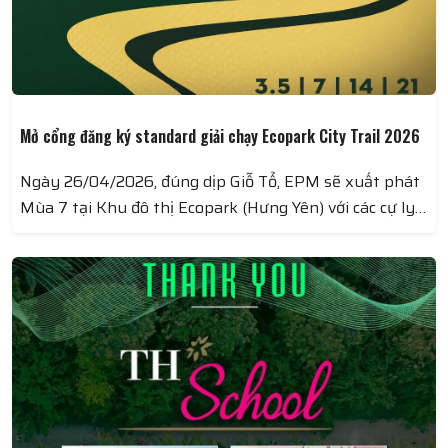
Mở cổng đăng ký standard giải chạy Ecopark City Trail 2026
Ngày 26/04/2026, đúng dịp Giỗ Tổ, EPM sẽ xuất phát
Mùa 7 tại Khu đô thị Ecopark (Hưng Yên) với các cự ly
City Trail độc bản, chưa từng xuất hiện ở bất cứ giải
chạy nào: 3.5KM - 7KM - 14KM - 21KM.