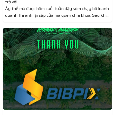
trở về!
Ấy thế mà được hôm cuối tuần dậy sớm chạy bộ loanh
quanh thì anh lại sập cửa mà quên chìa khoá. Sau khi
chạy 5km pace 5 rồi anh về, vợ con vẫn chưa ngủ dậy,
gọi thì sợ vợ mắng nên anh đành chạy tiếp 5km pace
6.