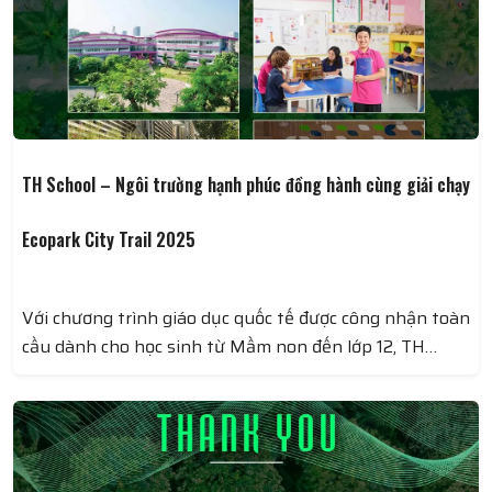
TH School – Ngôi trường hạnh phúc đồng hành cùng giải chạy
Ecopark City Trail 2025
Với chương trình giáo dục quốc tế được công nhận toàn
cầu dành cho học sinh từ Mầm non đến lớp 12, TH
School được đánh giá là nơi nâng bước thế hệ trẻ trở
thành những nhà lãnh đạo tương lai. Học sinh đươck
tạo điều kiện để phát triển toàn diện Đức – Trí – Thể -
Mỹ. Môi trường học tập tại đây khuyến khích sự sáng
tạo, tư duy độc lập và tinh thần trách nhiệm xã hội.