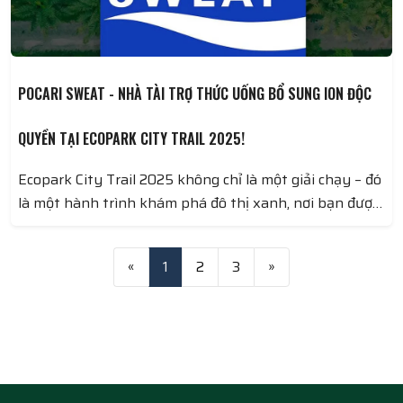
POCARI SWEAT - NHÀ TÀI TRỢ THỨC UỐNG BỔ SUNG ION ĐỘC
QUYỀN TẠI ECOPARK CITY TRAIL 2025!
Ecopark City Trail 2025 không chỉ là một giải chạy – đó
là một hành trình khám phá đô thị xanh, nơi bạn được
tận hưởng từng nhịp thở, từng bước chạy hòa cùng
thiên nhiên. Để có một trải nghiệm bền bỉ và mạnh mẽ
«
1
2
3
»
hơn, Pocari Sweat sẽ đồng hành cùng bạn, giúp bạn
với TỐT HƠN VỚI THỨC UỐNG BỔ SUNG ION!