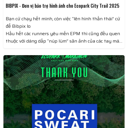
BIBPIX - Đơn vị bảo trợ hình ảnh cho Ecopark City Trail 2025
Bạn cứ chạy hết mình, còn việc “lên hình thần thái” cứ
để Bibpix lo
Hầu hết các runners yêu mến EPM thì cũng đều quen
thuộc với dáng dấp “núp lùm” săn ảnh của các tay máy
BIBPIX – những người kể chuyện bằng ánh sáng và bố
cục chỉn chu, lưu giữ những khoảnh khắc đẹp nhất
trên đường chạy.