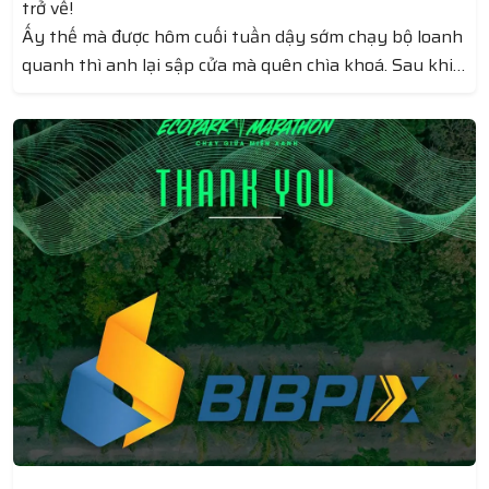
trở về!
Ấy thế mà được hôm cuối tuần dậy sớm chạy bộ loanh
quanh thì anh lại sập cửa mà quên chìa khoá. Sau khi
chạy 5km pace 5 rồi anh về, vợ con vẫn chưa ngủ dậy,
gọi thì sợ vợ mắng nên anh đành chạy tiếp 5km pace
6.