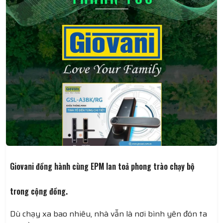
- Nó yêu cầu mình ngưng làm những điều khiến mình
vui nhất mình phải ngưng
- Nó ra lệnh phải “cắt” một phần cơ thể mình cũng
phải chấp nhận
Giovani đồng hành cùng EPM lan toả phong trào chạy bộ
trong cộng đồng.
Dù chạy xa bao nhiêu, nhà vẫn là nơi bình yên đón ta