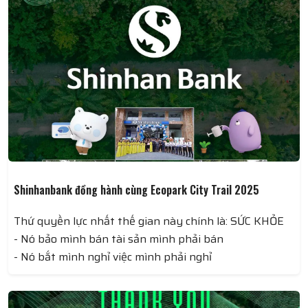
Học sinh được tham gia vào các hoạt động ngoại khóa
phong phú, từ câu lạc bộ nhạc cụ đến các hoạt động
thể thao như bóng đá, bóng rổ, giúp các em khám phá
và phát triển đam mê của mình.
Shinhanbank đồng hành cùng Ecopark City Trail 2025
Thứ quyền lực nhất thế gian này chính là: SỨC KHỎE
- Nó bảo mình bán tài sản mình phải bán
- Nó bắt mình nghỉ việc mình phải nghỉ
- Nó cấm mình ăn những thứ mình thích mình không
được ăn