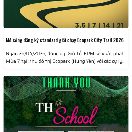
Mở cổng đăng ký standard giải chạy Ecopark City Trail 2026
Ngày 26/04/2026, đúng dịp Giỗ Tổ, EPM sẽ xuất phát
Mùa 7 tại Khu đô thị Ecopark (Hưng Yên) với các cự ly
City Trail độc bản, chưa từng xuất hiện ở bất cứ giải
chạy nào: 3.5KM - 7KM - 14KM - 21KM.